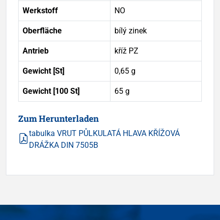
Werkstoff
NO
Oberfläche
bílý zinek
Antrieb
kříž PZ
Gewicht [St]
0,65 g
Gewicht [100 St]
65 g
Zum Herunterladen
tabulka VRUT PŮLKULATÁ HLAVA KŘÍŽOVÁ
DRÁŽKA DIN 7505B