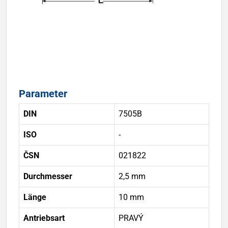
Parameter
DIN
7505B
ISO
-
ČSN
021822
Durchmesser
2,5 mm
Länge
10 mm
Antriebsart
PRAVÝ