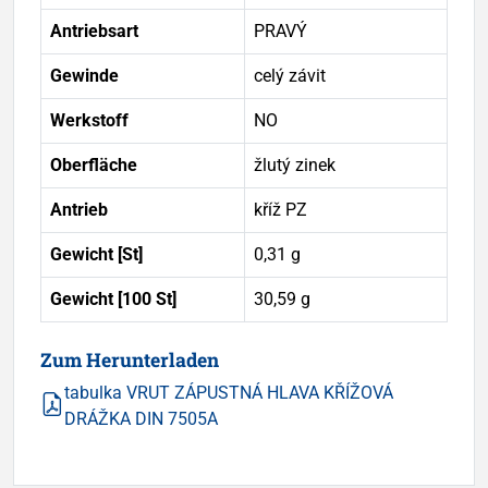
Antriebsart
PRAVÝ
Gewinde
celý závit
Werkstoff
NO
Oberfläche
žlutý zinek
Antrieb
kříž PZ
Gewicht [St]
0,31 g
Gewicht [100 St]
30,59 g
Zum Herunterladen
tabulka VRUT ZÁPUSTNÁ HLAVA KŘÍŽOVÁ
DRÁŽKA DIN 7505A