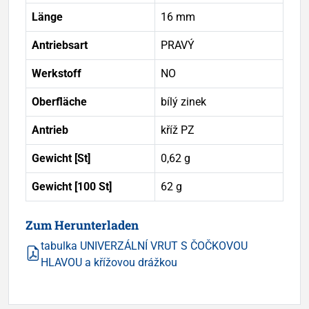
Länge
16 mm
Antriebsart
PRAVÝ
Werkstoff
NO
Oberfläche
bílý zinek
Antrieb
kříž PZ
Gewicht [St]
0,62 g
Gewicht [100 St]
62 g
Zum Herunterladen
tabulka UNIVERZÁLNÍ VRUT S ČOČKOVOU
HLAVOU a křížovou drážkou