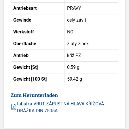
Antriebsart
PRAVÝ
Gewinde
celý závit
Werkstoff
NO
Oberfläche
žlutý zinek
Antrieb
kříž PZ
Gewicht [St]
0,59 g
Gewicht [100 St]
59,42 g
Zum Herunterladen
tabulka VRUT ZÁPUSTNÁ HLAVA KŘÍŽOVÁ
DRÁŽKA DIN 7505A