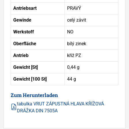
Antriebsart
PRAVÝ
Gewinde
celý závit
Werkstoff
NO
Oberfläche
bílý zinek
Antrieb
kříž PZ
Gewicht [St]
0,44 g
Gewicht [100 St]
44 g
Zum Herunterladen
tabulka VRUT ZÁPUSTNÁ HLAVA KŘÍŽOVÁ
DRÁŽKA DIN 7505A