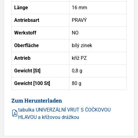
Länge
16 mm
Antriebsart
PRAVÝ
Werkstoff
NO
Oberfläche
bílý zinek
Antrieb
kříž PZ
Gewicht [St]
0,8 g
Gewicht [100 St]
80 g
Zum Herunterladen
tabulka UNIVERZÁLNÍ VRUT S ČOČKOVOU
HLAVOU a křížovou drážkou