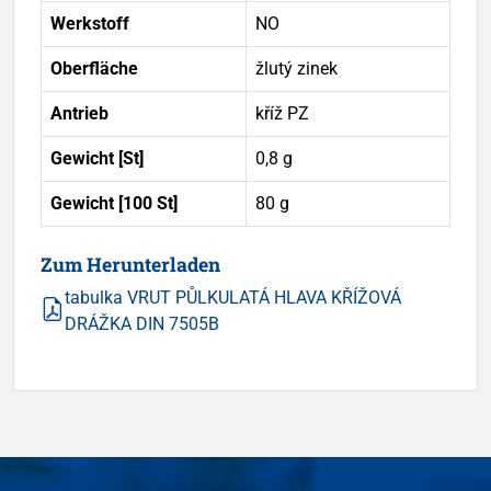
Werkstoff
NO
Oberfläche
žlutý zinek
Antrieb
kříž PZ
Gewicht [St]
0,8 g
Gewicht [100 St]
80 g
Zum Herunterladen
tabulka VRUT PŮLKULATÁ HLAVA KŘÍŽOVÁ
DRÁŽKA DIN 7505B