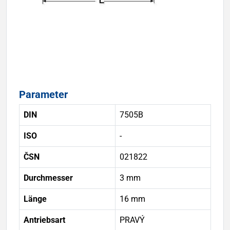
Parameter
DIN
7505B
ISO
-
ČSN
021822
Durchmesser
3 mm
Länge
16 mm
Antriebsart
PRAVÝ