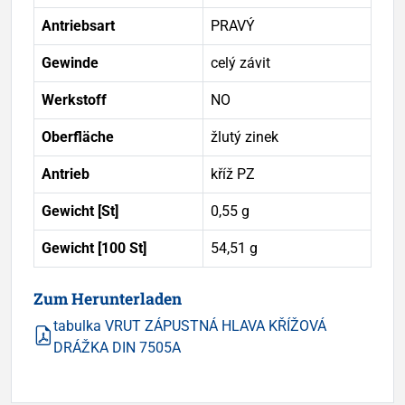
Antriebsart
PRAVÝ
Gewinde
celý závit
Werkstoff
NO
Oberfläche
žlutý zinek
Antrieb
kříž PZ
Gewicht [St]
0,55 g
Gewicht [100 St]
54,51 g
Zum Herunterladen
tabulka VRUT ZÁPUSTNÁ HLAVA KŘÍŽOVÁ
DRÁŽKA DIN 7505A