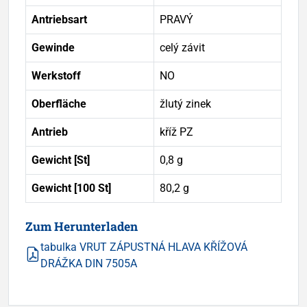
Antriebsart
PRAVÝ
Gewinde
celý závit
Werkstoff
NO
Oberfläche
žlutý zinek
Antrieb
kříž PZ
Gewicht [St]
0,8 g
Gewicht [100 St]
80,2 g
Zum Herunterladen
tabulka VRUT ZÁPUSTNÁ HLAVA KŘÍŽOVÁ
DRÁŽKA DIN 7505A