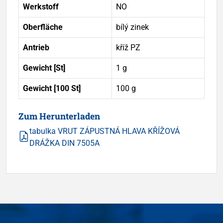
Werkstoff
NO
Oberfläche
bílý zinek
Antrieb
kříž PZ
Gewicht [St]
1 g
Gewicht [100 St]
100 g
Zum Herunterladen
tabulka VRUT ZÁPUSTNÁ HLAVA KŘÍŽOVÁ
DRÁŽKA DIN 7505A