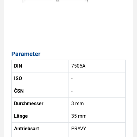
Parameter
DIN
7505A
ISO
-
ČSN
-
Durchmesser
3 mm
Länge
35 mm
Antriebsart
PRAVÝ