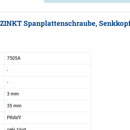
RZINKT Spanplattenschraube, Senkkopf
7505A
-
-
3 mm
35 mm
PRAVÝ
celý závit