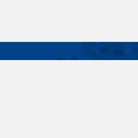
WICHTIG
Breites Sortiment, individuelle
Über uns
Kundenbedürfnisse, Zuverlässigkeit, Qualität,
Cookies-Eins
Service. All diese Sätze sind nicht nur leere
Worte für uns. Seit der Gründung des
Unternehmens im Jahr 1996 haben wir uns
bewusst auf die Lieferung von
Verbindungselementen konzentriert. Im Laufe
der Jahre haben wir unser eigenes Know-how