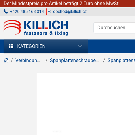
Der Mindestpreis pro Artikel beträgt 2 Euro ohne MwSt.
+420 485 163 014
obchod@killich.cz
KILLICH - Verbindungselemente
KATEGORIEN
Verbindungselemente
Spanplattenschrauben, Holzschrauben
Spanplattenschrauben