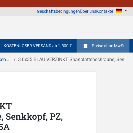
Geschäftsbedingungen
Über uns
Kontakte
KOSTENLOSER VERSAND ab 1.500 €
Preise
ohne MwSt
hlitz
3.0x35 BLAU VERZINKT Spanplattenschraube, Senkkopf, PZ, Vollgewinde DIN 7505A
NKT
, Senkkopf, PZ,
05A