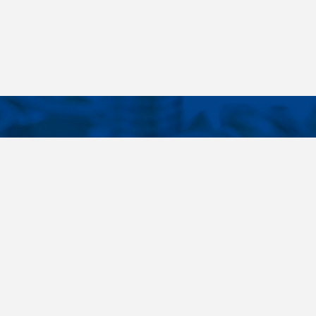
KONTAKTE
E LINKS
Telefon
+420 485 163 014
tellungen
E-Mail
obchod@killich.cz
Anschrift
Americka 215