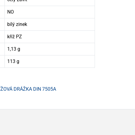
NO
bílý zinek
kříž PZ
1,13 g
113 g
ÍŽOVÁ DRÁŽKA DIN 7505A