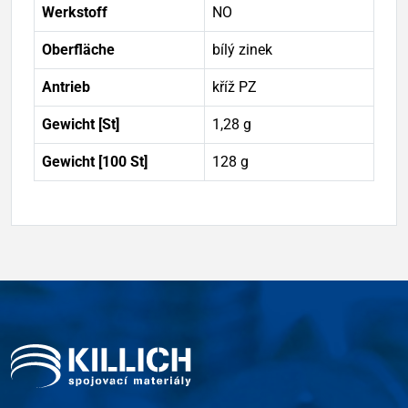
Werkstoff
NO
Oberfläche
bílý zinek
Antrieb
kříž PZ
Gewicht [St]
1,28 g
Gewicht [100 St]
128 g