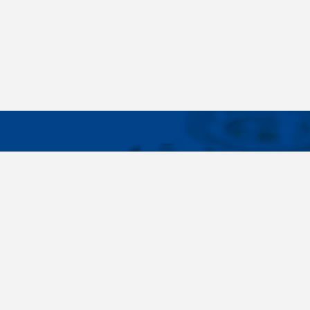
WICHTIG
Breites Sortiment, individuelle
Über uns
Kundenbedürfnisse, Zuverlässigkeit, Qualität,
Cookies-Eins
Service. All diese Sätze sind nicht nur leere
Worte für uns. Seit der Gründung des
Unternehmens im Jahr 1996 haben wir uns
bewusst auf die Lieferung von
Verbindungselementen konzentriert. Im Laufe