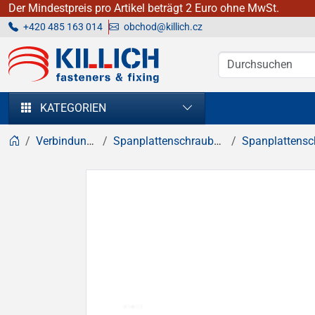
Der Mindestpreis pro Artikel beträgt 2 Euro ohne MwSt.
+420 485 163 014
obchod@killich.cz
KILLICH - Verbindungselemente
KATEGORIEN
Verbindungselemente
Spanplattenschrauben, Holzschrauben
Spanplattenschrauben, Sen