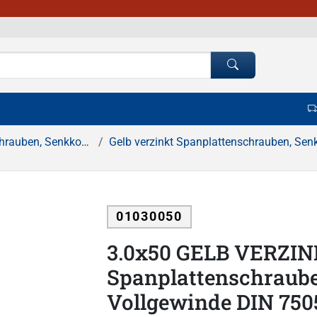
kkopf, Pozidrive Kreuzschlitz
Gelb verzinkt Spanplattenschrauben, Senkkopf, Vollgewinde, Pozidrive K
01030050
3.0x50 GELB VERZI
Spanplattenschraube
Vollgewinde DIN 75