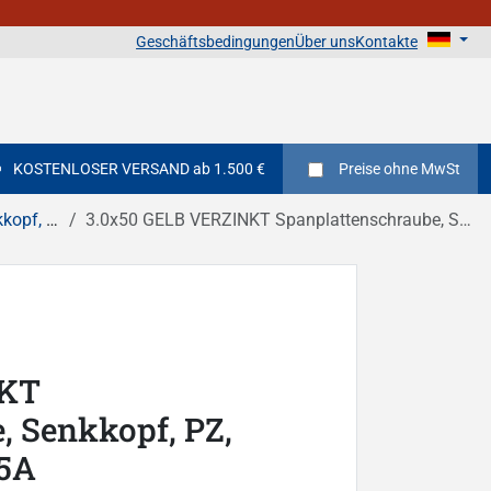
Geschäftsbedingungen
Über uns
Kontakte
KOSTENLOSER VERSAND ab 1.500 €
Preise
ohne MwSt
reuzschlitz
3.0x50 GELB VERZINKT Spanplattenschraube, Senkkopf, PZ, Vollgewinde DIN 7505A
NKT
, Senkkopf, PZ,
05A