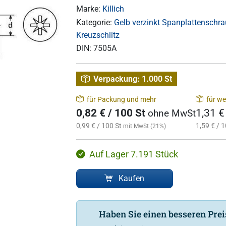
Marke:
Killich
Kategorie:
Gelb verzinkt Spanplattenschra
Kreuzschlitz
DIN:
7505A
Verpackung:
1.000 St
für Packung und mehr
für we
0,82 € / 100 St
1,31 €
ohne MwSt
0,99 € / 100 St
1,59 € / 1
mit MwSt (21%)
Auf Lager 7.191 Stück
Kaufen
Haben Sie einen besseren Pre