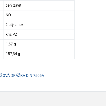
celý závit
NO
žlutý zinek
kříž PZ
1,57 g
157,34 g
ÍŽOVÁ DRÁŽKA DIN 7505A