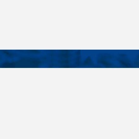
KONTAKTE
E LINKS
Telefon
+420 485 163 014
tellungen
E-Mail
obchod@killich.cz
Anschrift