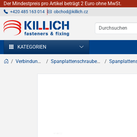
Der Mindestpreis pro Artikel beträgt 2 Euro ohne MwSt.
+420 485 163 014
obchod@killich.cz
KILLICH - Verbindungselemente
KATEGORIEN
Verbindungselemente
Spanplattenschrauben, Holzschrauben
Spanplattenschrauben