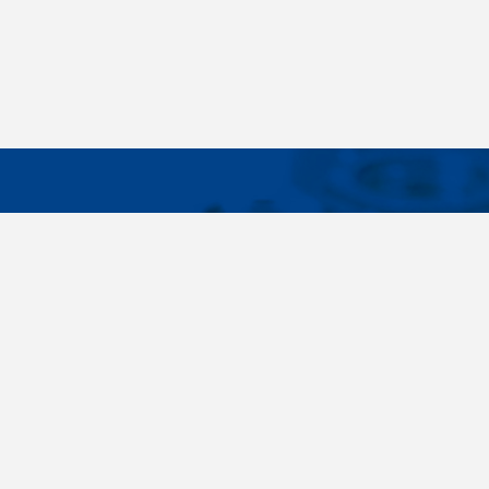
WICHTIG
Breites Sortiment, individuelle
Über uns
Kundenbedürfnisse, Zuverlässigkeit, Qualität,
Cookies-Eins
Service. All diese Sätze sind nicht nur leere
Worte für uns. Seit der Gründung des
Unternehmens im Jahr 1996 haben wir uns
bewusst auf die Lieferung von
Verbindungselementen konzentriert. Im Laufe
der Jahre haben wir unser eigenes Know-how