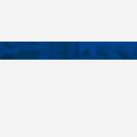
KONTAKTE
E LINKS
Telefon
+420 485 163 014
tellungen
E-Mail
obchod@killich.cz
Anschrift
Americka 215