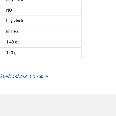
NO
bílý zinek
kříž PZ
1,43 g
143 g
ÍŽOVÁ DRÁŽKA DIN 7505A