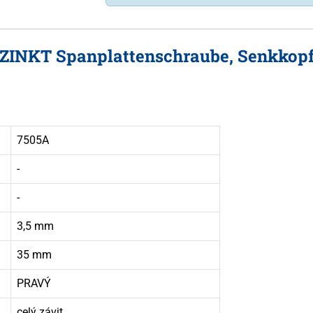
RZINKT Spanplattenschraube, Senkkopf
7505A
-
-
3,5 mm
35 mm
PRAVÝ
celý závit