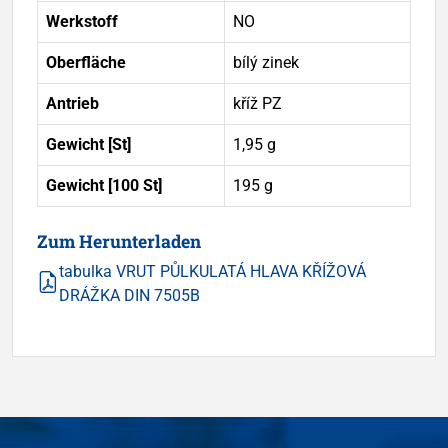
Werkstoff
NO
Oberfläche
bílý zinek
Antrieb
kříž PZ
Gewicht [St]
1,95 g
Gewicht [100 St]
195 g
Zum Herunterladen
tabulka VRUT PŮLKULATÁ HLAVA KŘÍŽOVÁ
DRÁŽKA DIN 7505B