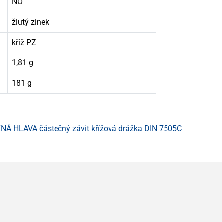
NO
žlutý zinek
kříž PZ
1,81 g
181 g
Á HLAVA částečný závit křížová drážka DIN 7505C