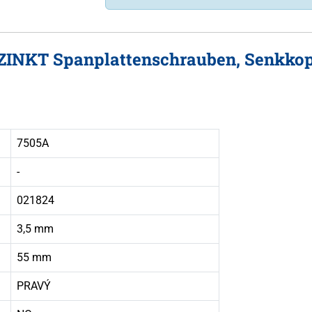
RZINKT Spanplattenschrauben, Senkkopf
7505A
-
021824
3,5 mm
55 mm
PRAVÝ