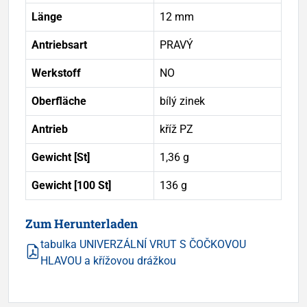
Länge
12 mm
Antriebsart
PRAVÝ
Werkstoff
NO
Oberfläche
bílý zinek
Antrieb
kříž PZ
Gewicht [St]
1,36 g
Gewicht [100 St]
136 g
Zum Herunterladen
tabulka UNIVERZÁLNÍ VRUT S ČOČKOVOU
HLAVOU a křížovou drážkou