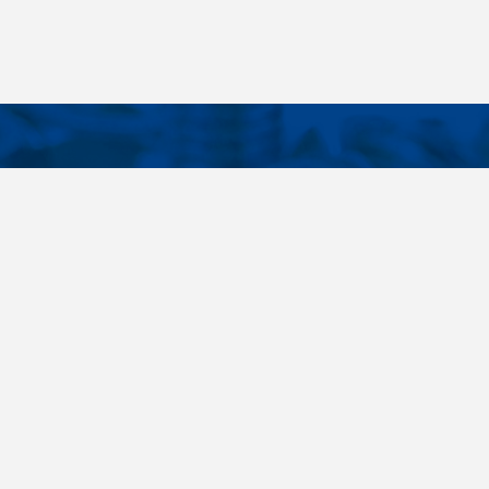
KONTAKTE
E LINKS
Telefon
+420 485 163 014
tellungen
E-Mail
obchod@killich.cz
Anschrift
Americka 215
Liberec 460 10