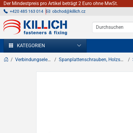
Der Mindestpreis pro Artikel beträgt 2 Euro ohne MwSt.
+420 485 163 014
obchod@killich.cz
KILLICH - Verbindungselemente
KATEGORIEN
Verbindungselemente
Spanplattenschrauben, Holzschrauben