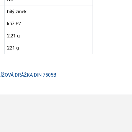
bílý zinek
kříž PZ
2,21 g
221 g
ŘÍŽOVÁ DRÁŽKA DIN 7505B