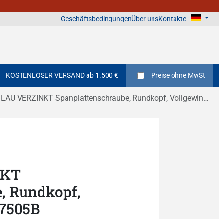
Geschäftsbedingungen
Über uns
Kontakte
KOSTENLOSER VERSAND ab 1.500 €
Preise
ohne MwSt
AU VERZINKT Spanplattenschraube, Rundkopf, Vollgewinde, PZ DIN 7505B
NKT
, Rundkopf,
 7505B