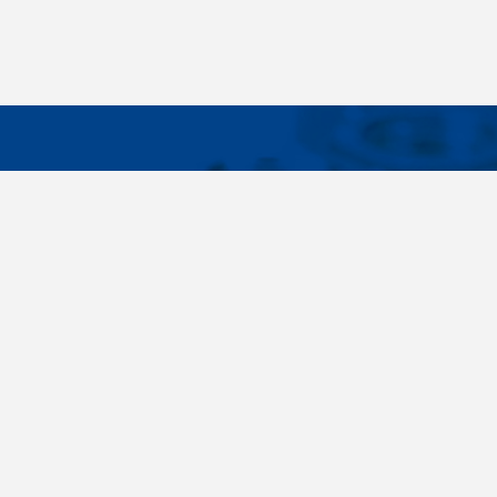
WICHTIG
Breites Sortiment, individuelle
Über uns
Kundenbedürfnisse, Zuverlässigkeit, Qualität,
Cookies-Eins
Service. All diese Sätze sind nicht nur leere
Worte für uns. Seit der Gründung des
Unternehmens im Jahr 1996 haben wir uns
bewusst auf die Lieferung von
Verbindungselementen konzentriert. Im Laufe
der Jahre haben wir unser eigenes Know-how
entwickelt und haben uns zu den größten