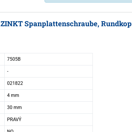
RZINKT Spanplattenschraube, Rundkopf
7505B
-
021822
4 mm
30 mm
PRAVÝ
NO