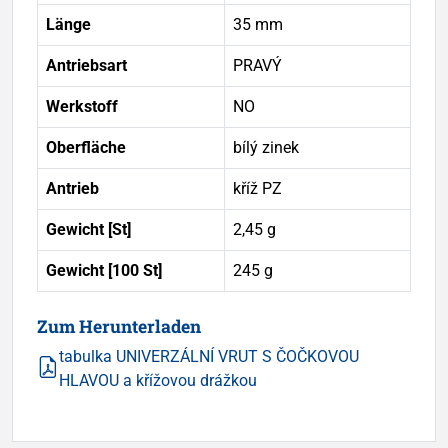
Länge
35 mm
Antriebsart
PRAVÝ
Werkstoff
NO
Oberfläche
bílý zinek
Antrieb
kříž PZ
Gewicht [St]
2,45 g
Gewicht [100 St]
245 g
Zum Herunterladen
tabulka UNIVERZÁLNÍ VRUT S ČOČKOVOU
HLAVOU a křížovou drážkou