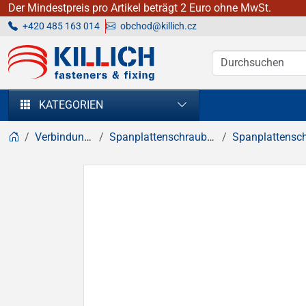
Der Mindestpreis pro Artikel beträgt 2 Euro ohne MwSt.
+420 485 163 014
obchod@killich.cz
KILLICH - Verbindungselemente
KATEGORIEN
Verbindungselemente
Spanplattenschrauben, Holzschrauben
Spanplattenschrauben, Senk