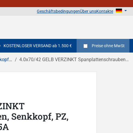
Geschäftsbedingungen
Über uns
Kontakte
KOSTENLOSER VERSAND ab 1.500 €
Preise
ohne MwSt
zschlitz
4.0x70/42 GELB VERZINKT Spanplattenschrauben, Senkkopf, PZ, Teilgewinde DIN 7505A
ZINKT
n, Senkkopf, PZ,
5A