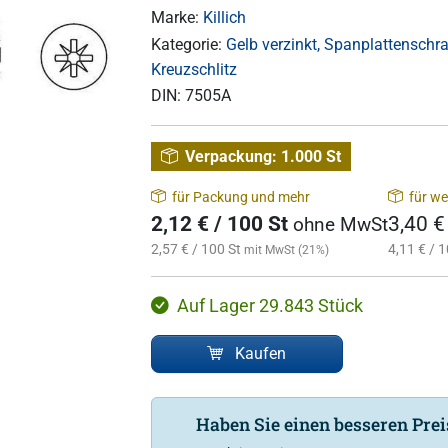
Marke:
Killich
Kategorie:
Gelb verzinkt, Spanplattenschra
Kreuzschlitz
DIN:
7505A
Verpackung:
1.000 St
für Packung und mehr
für we
2,12 € / 100 St
3,40 €
ohne MwSt
2,57 € / 100 St
4,11 € / 1
mit MwSt (21%)
Auf Lager 29.843 Stück
Kaufen
Haben Sie einen besseren Pre