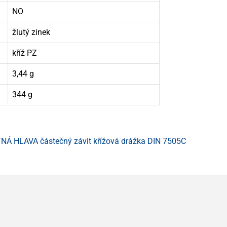
NO
žlutý zinek
kříž PZ
3,44 g
344 g
Á HLAVA částečný závit křížová drážka DIN 7505C