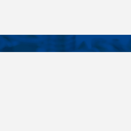
KONTAKTE
E LINKS
Telefon
+420 485 163 014
tellungen
E-Mail
obchod@killich.cz
Anschrift
Americka 215
Liberec 460 10