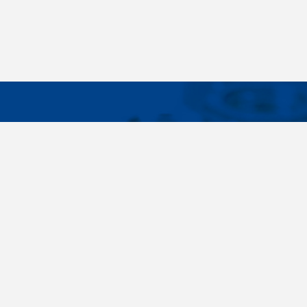
WICHTIG
Breites Sortiment, individuelle
Über uns
Kundenbedürfnisse, Zuverlässigkeit, Qualität,
Cookies-Eins
Service. All diese Sätze sind nicht nur leere
Worte für uns. Seit der Gründung des
Unternehmens im Jahr 1996 haben wir uns
bewusst auf die Lieferung von
Verbindungselementen konzentriert. Im Laufe
der Jahre haben wir unser eigenes Know-how