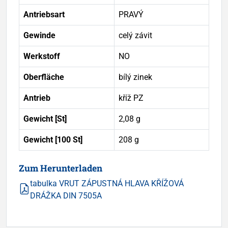
Antriebsart
PRAVÝ
Gewinde
celý závit
Werkstoff
NO
Oberfläche
bílý zinek
Antrieb
kříž PZ
Gewicht [St]
2,08 g
Gewicht [100 St]
208 g
Zum Herunterladen
tabulka VRUT ZÁPUSTNÁ HLAVA KŘÍŽOVÁ
DRÁŽKA DIN 7505A