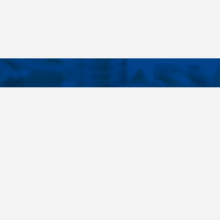
KONTAKTE
E LINKS
Telefon
+420 485 163 014
tellungen
E-Mail
obchod@killich.cz
Anschrift
Americka 215
Liberec 460 10