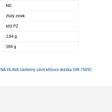
NO
žlutý zinek
kříž PZ
2,84 g
284 g
Á HLAVA částečný závit křížová drážka DIN 7505C