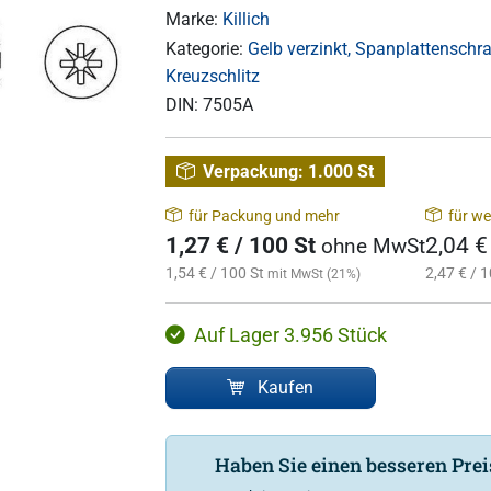
Marke:
Killich
Kategorie:
Gelb verzinkt, Spanplattenschra
Kreuzschlitz
DIN:
7505A
Verpackung:
1.000 St
für Packung und mehr
für we
1,27 € / 100 St
2,04 €
ohne MwSt
1,54 € / 100 St
2,47 € / 1
mit MwSt (21%)
Auf Lager 3.956 Stück
Kaufen
Haben Sie einen besseren Pre