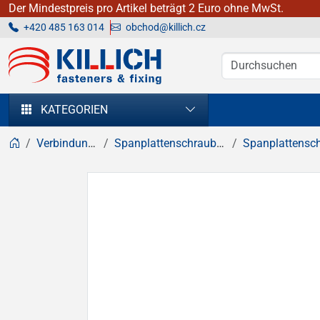
Der Mindestpreis pro Artikel beträgt 2 Euro ohne MwSt.
+420 485 163 014
obchod@killich.cz
KILLICH - Verbindungselemente
KATEGORIEN
Verbindungselemente
Spanplattenschrauben, Holzschrauben
Spanplattenschrauben, Senk