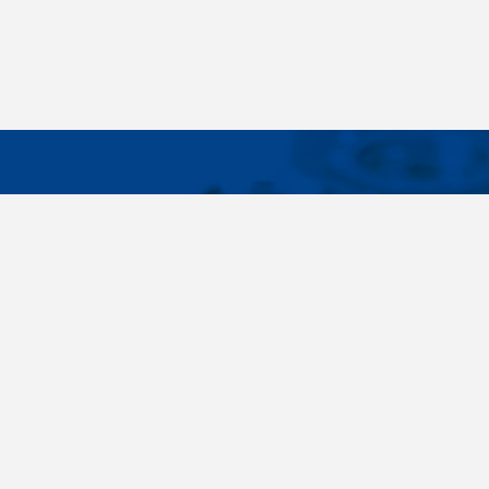
WICHTIG
Breites Sortiment, individuelle
Über uns
Kundenbedürfnisse, Zuverlässigkeit, Qualität,
Cookies-Eins
Service. All diese Sätze sind nicht nur leere
Worte für uns. Seit der Gründung des
Unternehmens im Jahr 1996 haben wir uns
bewusst auf die Lieferung von
Verbindungselementen konzentriert. Im Laufe
der Jahre haben wir unser eigenes Know-how