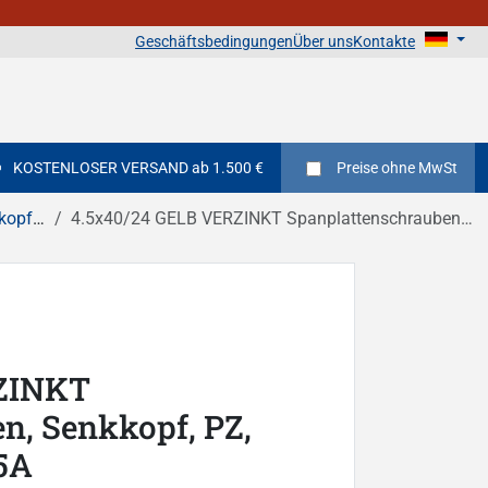
Geschäftsbedingungen
Über uns
Kontakte
KOSTENLOSER VERSAND ab 1.500 €
Preise
ohne MwSt
zschlitz
4.5x40/24 GELB VERZINKT Spanplattenschrauben, Senkkopf, PZ, Teilgewinde DIN 7505A
ZINKT
n, Senkkopf, PZ,
5A