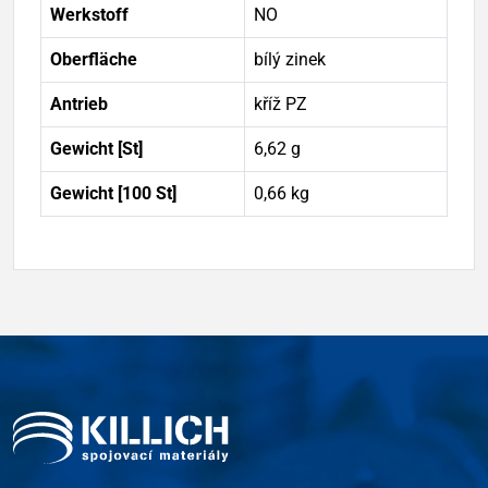
Werkstoff
NO
Oberfläche
bílý zinek
Antrieb
kříž PZ
Gewicht [St]
6,62 g
Gewicht [100 St]
0,66 kg