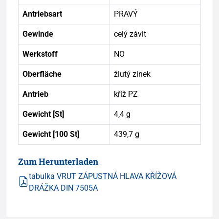
Antriebsart
PRAVÝ
Gewinde
celý závit
Werkstoff
NO
Oberfläche
žlutý zinek
Antrieb
kříž PZ
Gewicht [St]
4,4 g
Gewicht [100 St]
439,7 g
Zum Herunterladen
tabulka VRUT ZÁPUSTNÁ HLAVA KŘÍŽOVÁ
DRÁŽKA DIN 7505A