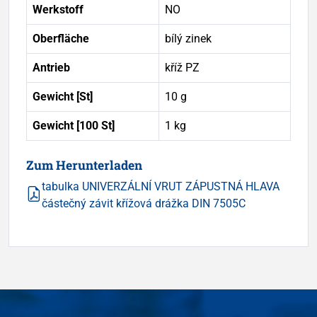
Werkstoff
NO
Oberfläche
bílý zinek
Antrieb
kříž PZ
Gewicht [St]
10 g
Gewicht [100 St]
1 kg
Zum Herunterladen
tabulka UNIVERZÁLNÍ VRUT ZÁPUSTNÁ HLAVA
částečný závit křížová drážka DIN 7505C