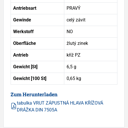
Antriebsart
PRAVÝ
Gewinde
celý závit
Werkstoff
NO
Oberfläche
žlutý zinek
Antrieb
kříž PZ
Gewicht [St]
6,5 g
Gewicht [100 St]
0,65 kg
Zum Herunterladen
tabulka VRUT ZÁPUSTNÁ HLAVA KŘÍŽOVÁ
DRÁŽKA DIN 7505A