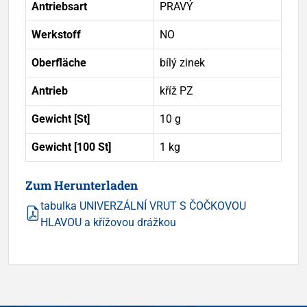
Antriebsart
PRAVÝ
Werkstoff
NO
Oberfläche
bílý zinek
Antrieb
kříž PZ
Gewicht [St]
10 g
Gewicht [100 St]
1 kg
Zum Herunterladen
tabulka UNIVERZÁLNÍ VRUT S ČOČKOVOU
HLAVOU a křížovou drážkou