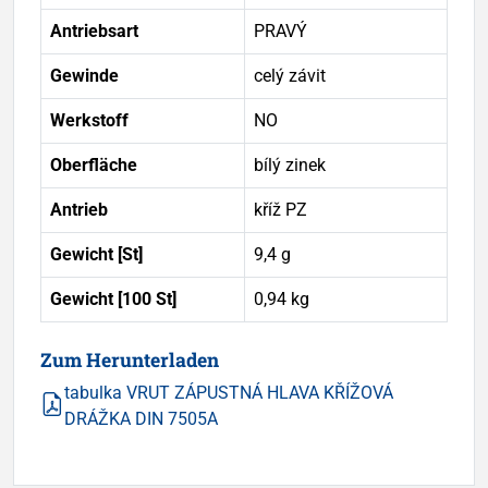
Antriebsart
PRAVÝ
Gewinde
celý závit
Werkstoff
NO
Oberfläche
bílý zinek
Antrieb
kříž PZ
Gewicht [St]
9,4 g
Gewicht [100 St]
0,94 kg
Zum Herunterladen
tabulka VRUT ZÁPUSTNÁ HLAVA KŘÍŽOVÁ
DRÁŽKA DIN 7505A