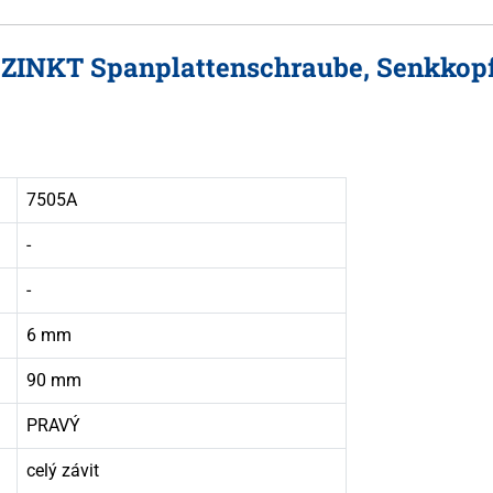
RZINKT Spanplattenschraube, Senkkopf
7505A
-
-
6 mm
90 mm
PRAVÝ
celý závit