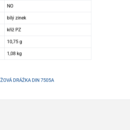
NO
bílý zinek
kříž PZ
10,75 g
1,08 kg
ÍŽOVÁ DRÁŽKA DIN 7505A