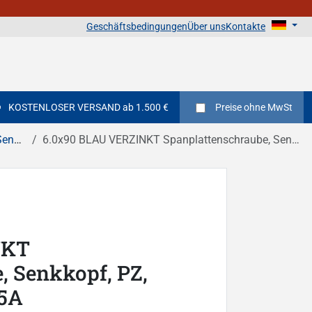
Geschäftsbedingungen
Über uns
Kontakte
KOSTENLOSER VERSAND ab 1.500 €
Preise
ohne MwSt
hlitz
6.0x90 BLAU VERZINKT Spanplattenschraube, Senkkopf, PZ, Vollgewinde DIN 7505A
NKT
, Senkkopf, PZ,
05A