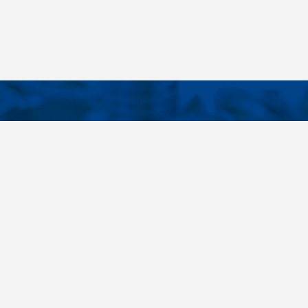
KONTAKTE
E LINKS
Telefon
+420 485 163 014
tellungen
E-Mail
obchod@killich.cz
Anschrift
Americka 215
Liberec 460 10