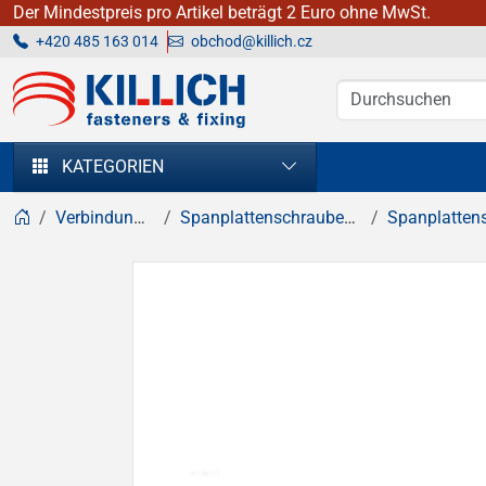
Der Mindestpreis pro Artikel beträgt 2 Euro ohne MwSt.
+420 485 163 014
obchod@killich.cz
KILLICH - Verbindungselemente
KATEGORIEN
Verbindungselemente
Spanplattenschrauben, Holzschrauben
Spanplattenschrauben