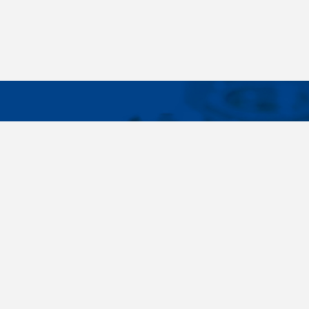
WICHTIG
Breites Sortiment, individuelle
Über uns
Kundenbedürfnisse, Zuverlässigkeit, Qualität,
Cookies-Eins
Service. All diese Sätze sind nicht nur leere
Worte für uns. Seit der Gründung des
Unternehmens im Jahr 1996 haben wir uns
bewusst auf die Lieferung von
Verbindungselementen konzentriert. Im Laufe
der Jahre haben wir unser eigenes Know-how