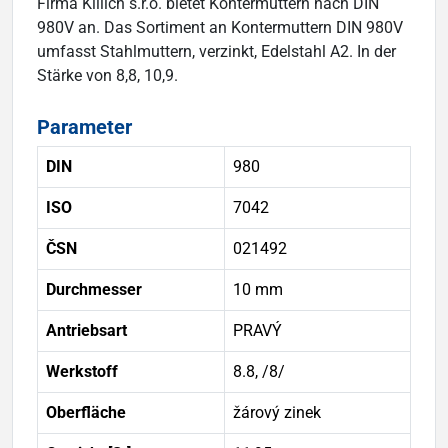
Firma Killich s.r.o. bietet Kontermuttern nach DIN
980V an. Das Sortiment an Kontermuttern DIN 980V
umfasst Stahlmuttern, verzinkt, Edelstahl A2. In der
Stärke von 8,8, 10,9.
Parameter
DIN
980
ISO
7042
ČSN
021492
Durchmesser
10 mm
Antriebsart
PRAVÝ
Werkstoff
8.8, /8/
Oberfläche
žárový zinek