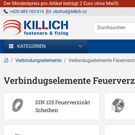
Der Mindestpreis pro Artikel beträgt 2 Euro ohne MwSt.
+420 485 163 014
obchod@killich.cz
KILLICH - Verbindungselemente
KATEGORIEN
Verbindungselemente
Verbindugselemente Feuerverzi
Verbindugselemente Feuerverz
DIN 125 Feuerverzinkt 
Scheiben