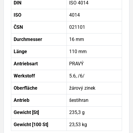
DIN
ISO 4014
ISO
4014
ČSN
021101
Durchmesser
16 mm
Länge
110 mm
Antriebsart
PRAVÝ
Werkstoff
5.6, /6/
Oberfläche
žárový zinek
Antrieb
šestihran
Gewicht [St]
235,3 g
Gewicht [100 St]
23,53 kg