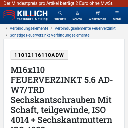
Der Mindestpreis pro Artikel beträgt 2 Euro ohne MwSt.
KILLICH - Verbindungselemente
SUCHEN
KONTO
WARENKORB
MENÜ
Verbindungselemente
Verbindugselemente Feuerverzinkt
Sonstige Feuerverzinkt Verbindungselemente
11012116110ADW
M16x110
FEUERVERZINKT 5.6 AD-
W7/TRD
Sechskantschrauben Mit
Schaft, teilgewinde, ISO
4014 + Sechskantmuttern