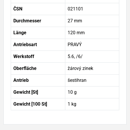
ČSN
021101
Durchmesser
27 mm
Länge
120 mm
Antriebsart
PRAVÝ
Werkstoff
5.6, /6/
Oberfläche
žárový zinek
Antrieb
šestihran
Gewicht [St]
10 g
Gewicht [100 St]
1 kg