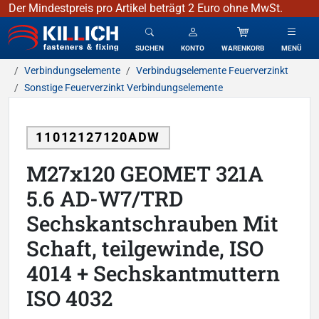
Der Mindestpreis pro Artikel beträgt 2 Euro ohne MwSt.
KILLICH - Verbindungselemente
SUCHEN
KONTO
WARENKORB
MENÜ
Verbindungselemente
Verbindugselemente Feuerverzinkt
Sonstige Feuerverzinkt Verbindungselemente
11012127120ADW
M27x120 GEOMET 321A
5.6 AD-W7/TRD
Sechskantschrauben Mit
Schaft, teilgewinde, ISO
4014 + Sechskantmuttern
ISO 4032