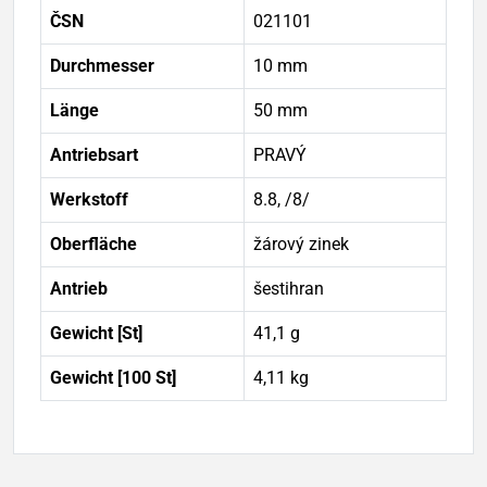
ČSN
021101
Durchmesser
10 mm
Länge
50 mm
Antriebsart
PRAVÝ
Werkstoff
8.8, /8/
Oberfläche
žárový zinek
Antrieb
šestihran
Gewicht [St]
41,1 g
Gewicht [100 St]
4,11 kg