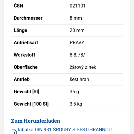
ČSN
021101
Durchmesser
8 mm
Länge
20 mm
Antriebsart
PRAVÝ
Werkstoff
8.8, /8/
Oberfläche
žárový zinek
Antrieb
šestihran
Gewicht [St]
35 g
Gewicht [100 St]
3,5 kg
Zum Herunterladen
tabulka DIN 931 ŠROUBY S ŠESTIHRANNOU