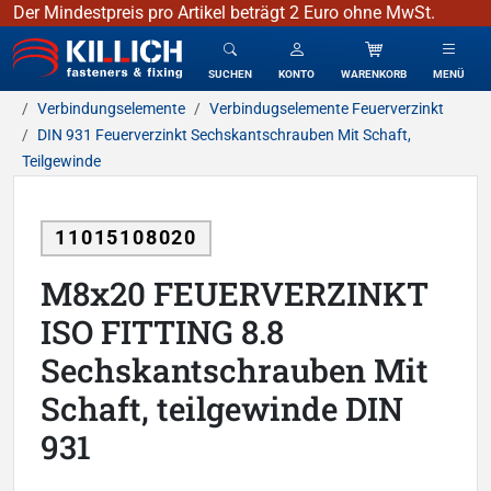
Der Mindestpreis pro Artikel beträgt 2 Euro ohne MwSt.
KILLICH - Verbindungselemente
SUCHEN
KONTO
WARENKORB
MENÜ
Verbindungselemente
Verbindugselemente Feuerverzinkt
DIN 931 Feuerverzinkt Sechskantschrauben Mit Schaft,
Teilgewinde
11015108020
M8x20 FEUERVERZINKT
ISO FITTING 8.8
Sechskantschrauben Mit
Schaft, teilgewinde DIN
931