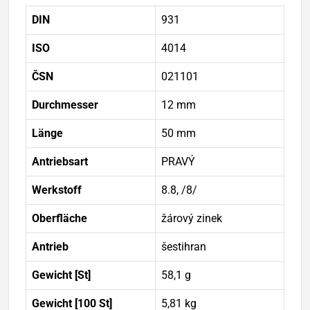
DIN
931
ISO
4014
ČSN
021101
Durchmesser
12 mm
Länge
50 mm
Antriebsart
PRAVÝ
Werkstoff
8.8, /8/
Oberfläche
žárový zinek
Antrieb
šestihran
Gewicht [St]
58,1 g
Gewicht [100 St]
5,81 kg