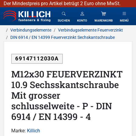
Der Mindestpreis pro Artikel beträgt 2 Euro ohne MwSt.
KILLICH - Verbindungselemente
SUCHEN
KONTO
WARENKORB
MENÜ
Verbindungselemente
Verbindugselemente Feuerverzinkt
DIN 6914 / EN 14399 Feuerverzinkt Sechskantschraube
69147112030A
M12x30 FEUERVERZINKT
10.9 Sechsskantschraube
Mit grosser
schlusselweite - P - DIN
6914 / EN 14399 - 4
Marke:
Killich