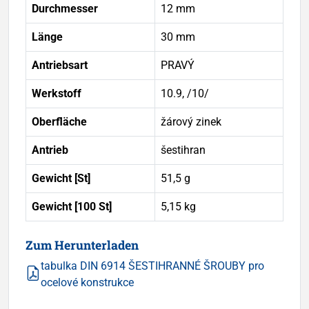
Durchmesser
12 mm
Länge
30 mm
Antriebsart
PRAVÝ
Werkstoff
10.9, /10/
Oberfläche
žárový zinek
Antrieb
šestihran
Gewicht [St]
51,5 g
Gewicht [100 St]
5,15 kg
Zum Herunterladen
tabulka DIN 6914 ŠESTIHRANNÉ ŠROUBY pro
ocelové konstrukce