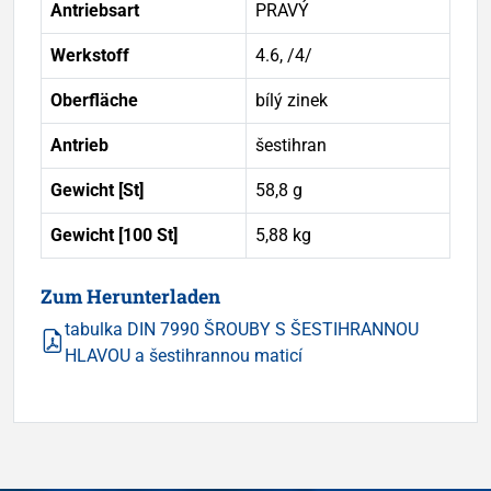
Antriebsart
PRAVÝ
Werkstoff
4.6, /4/
Oberfläche
bílý zinek
Antrieb
šestihran
Gewicht [St]
58,8 g
Gewicht [100 St]
5,88 kg
Zum Herunterladen
tabulka DIN 7990 ŠROUBY S ŠESTIHRANNOU
HLAVOU a šestihrannou maticí