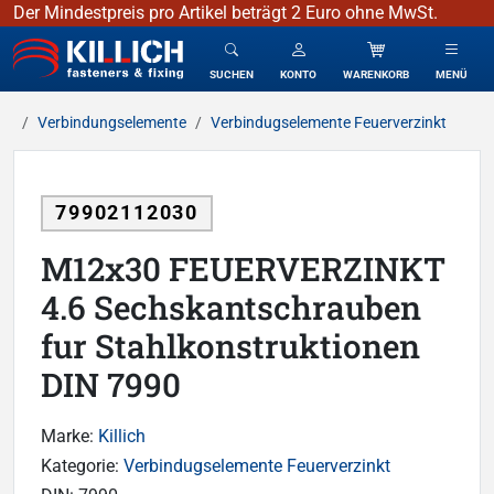
Der Mindestpreis pro Artikel beträgt 2 Euro ohne MwSt.
KILLICH - Verbindungselemente
SUCHEN
KONTO
WARENKORB
MENÜ
Verbindungselemente
Verbindugselemente Feuerverzinkt
79902112030
M12x30 FEUERVERZINKT
4.6 Sechskantschrauben
fur Stahlkonstruktionen
DIN 7990
Marke:
Killich
Kategorie:
Verbindugselemente Feuerverzinkt