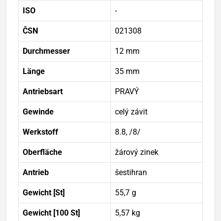
ISO
-
ČSN
021308
Durchmesser
12 mm
Länge
35 mm
Antriebsart
PRAVÝ
Gewinde
celý závit
Werkstoff
8.8, /8/
Oberfläche
žárový zinek
Antrieb
šestihran
Gewicht [St]
55,7 g
Gewicht [100 St]
5,57 kg