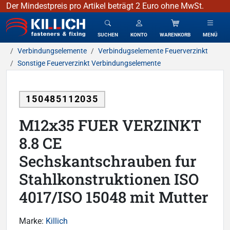
Der Mindestpreis pro Artikel beträgt 2 Euro ohne MwSt.
KILLICH - Verbindungselemente
SUCHEN
KONTO
WARENKORB
MENÜ
Verbindungselemente
Verbindugselemente Feuerverzinkt
Sonstige Feuerverzinkt Verbindungselemente
150485112035
M12x35 FUER VERZINKT
8.8 CE
Sechskantschrauben fur
Stahlkonstruktionen ISO
4017/ISO 15048 mit Mutter
Marke:
Killich