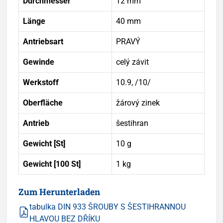
Durchmesser
12 mm
Länge
40 mm
Antriebsart
PRAVÝ
Gewinde
celý závit
Werkstoff
10.9, /10/
Oberfläche
žárový zinek
Antrieb
šestihran
Gewicht [St]
10 g
Gewicht [100 St]
1 kg
Zum Herunterladen
tabulka DIN 933 ŠROUBY S ŠESTIHRANNOU
HLAVOU BEZ DŘÍKU