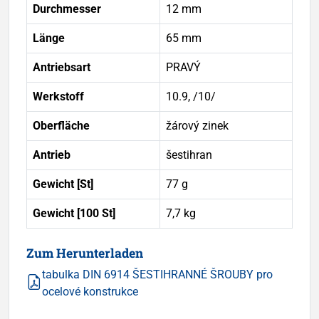
Durchmesser
12 mm
Länge
65 mm
Antriebsart
PRAVÝ
Werkstoff
10.9, /10/
Oberfläche
žárový zinek
Antrieb
šestihran
Gewicht [St]
77 g
Gewicht [100 St]
7,7 kg
Zum Herunterladen
tabulka DIN 6914 ŠESTIHRANNÉ ŠROUBY pro
ocelové konstrukce