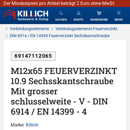
Der Mindestpreis pro Artikel beträgt 2 Euro ohne MwSt.
KILLICH - Verbindungselemente
SUCHEN
KONTO
WARENKORB
MENÜ
Verbindungselemente
Verbindugselemente Feuerverzinkt
DIN 6914 / EN 14399 Feuerverzinkt Sechskantschraube
69147112065
M12x65 FEUERVERZINKT
10.9 Sechsskantschraube
Mit grosser
schlusselweite - V - DIN
6914 / EN 14399 - 4
Marke:
Killich