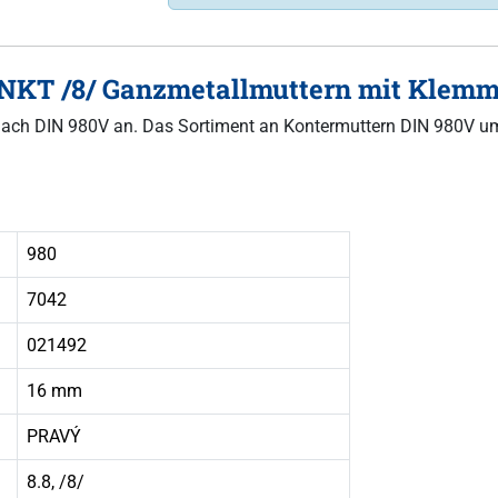
NKT /8/ Ganzmetallmuttern mit Klemm
rn nach DIN 980V an. Das Sortiment an Kontermuttern DIN 980V um
980
7042
021492
16 mm
PRAVÝ
8.8, /8/