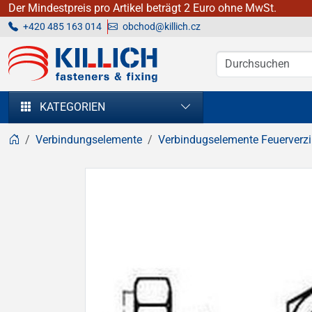
Der Mindestpreis pro Artikel beträgt 2 Euro ohne MwSt.
+420 485 163 014
obchod@killich.cz
KILLICH - Verbindungselemente
KATEGORIEN
Verbindungselemente
Verbindugselemente Feuerverzi