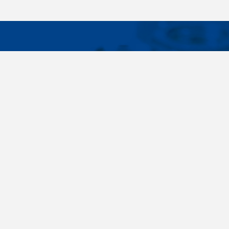
WICHTIG
Breites Sortiment, individuelle
Über uns
Kundenbedürfnisse, Zuverlässigkeit, Qualität,
Cookies-Eins
Service. All diese Sätze sind nicht nur leere
Worte für uns. Seit der Gründung des
Unternehmens im Jahr 1996 haben wir uns
bewusst auf die Lieferung von
Verbindungselementen konzentriert. Im Laufe
der Jahre haben wir unser eigenes Know-how
entwickelt und haben uns zu den größten
Lieferanten in der Tschechischen Republik
entwickelt. Schrauben, Muttern,
Unterlegscheiben, Gewindestangen, Schrauben,