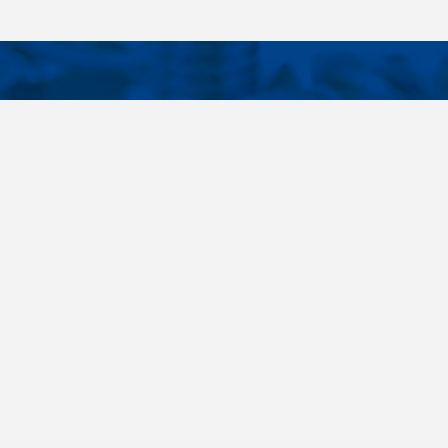
KONTAKTE
E LINKS
Telefon
+420 485 163 014
tellungen
E-Mail
obchod@killich.cz
Anschrift
Americka 215
Liberec 460 10
Kontakte