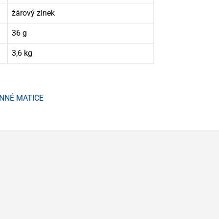
žárový zinek
36 g
3,6 kg
ANNÉ MATICE