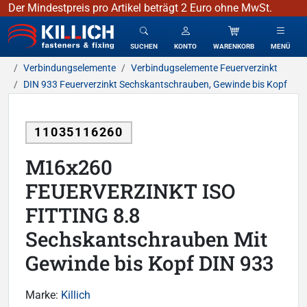
Der Mindestpreis pro Artikel beträgt 2 Euro ohne MwSt.
KILLICH - Verbindungselemente
SUCHEN
KONTO
WARENKORB
MENÜ
Verbindungselemente
Verbindugselemente Feuerverzinkt
DIN 933 Feuerverzinkt Sechskantschrauben, Gewinde bis Kopf
11035116260
M16x260
FEUERVERZINKT ISO
FITTING 8.8
Sechskantschrauben Mit
Gewinde bis Kopf DIN 933
Marke:
Killich