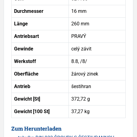
Durchmesser
16 mm
Länge
260 mm
Antriebsart
PRAVÝ
Gewinde
celý závit
Werkstoff
8.8, /8/
Oberfläche
žárový zinek
Antrieb
šestihran
Gewicht [St]
372,72 g
Gewicht [100 St]
37,27 kg
Zum Herunterladen