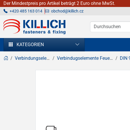
Der Mindestpreis pro Artikel beträgt 2 Euro ohne MwSt.
+420 485 163 014
obchod@killich.cz
KILLICH - Verbindungselemente
KATEGORIEN
Verbindungselemente
Verbindugselemente Feuerverzinkt
DIN 93