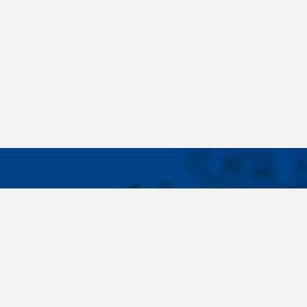
WICHTIG
Breites Sortiment, individuelle
Über uns
Kundenbedürfnisse, Zuverlässigkeit, Qualität,
Cookies-Eins
Service. All diese Sätze sind nicht nur leere
Worte für uns. Seit der Gründung des