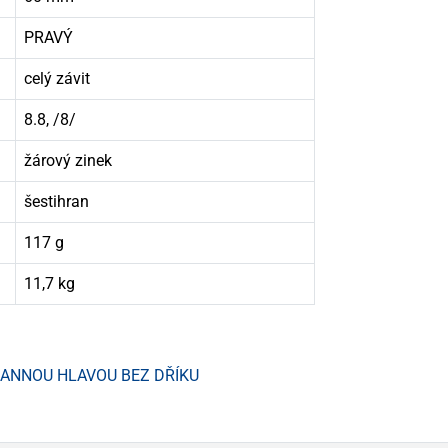
PRAVÝ
celý závit
8.8, /8/
žárový zinek
šestihran
117 g
11,7 kg
HRANNOU HLAVOU BEZ DŘÍKU