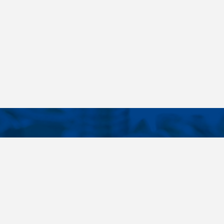
KONTAKTE
E LINKS
Telefon
+420 485 163 014
tellungen
E-Mail