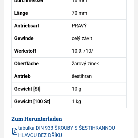
Durchmesser
16 mm
Länge
70 mm
Antriebsart
PRAVÝ
Gewinde
celý závit
Werkstoff
10.9, /10/
Oberfläche
žárový zinek
Antrieb
šestihran
Gewicht [St]
10 g
Gewicht [100 St]
1 kg
Zum Herunterladen
tabulka DIN 933 ŠROUBY S ŠESTIHRANNOU
HLAVOU BEZ DŘÍKU