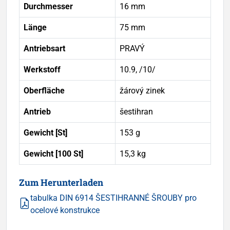
Durchmesser
16 mm
Länge
75 mm
Antriebsart
PRAVÝ
Werkstoff
10.9, /10/
Oberfläche
žárový zinek
Antrieb
šestihran
Gewicht [St]
153 g
Gewicht [100 St]
15,3 kg
Zum Herunterladen
tabulka DIN 6914 ŠESTIHRANNÉ ŠROUBY pro
ocelové konstrukce