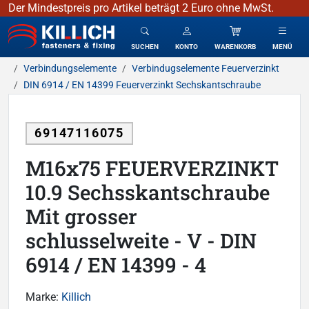
Der Mindestpreis pro Artikel beträgt 2 Euro ohne MwSt.
KILLICH - Verbindungselemente
SUCHEN
KONTO
WARENKORB
MENÜ
Verbindungselemente
Verbindugselemente Feuerverzinkt
DIN 6914 / EN 14399 Feuerverzinkt Sechskantschraube
69147116075
M16x75 FEUERVERZINKT
10.9 Sechsskantschraube
Mit grosser
schlusselweite - V - DIN
6914 / EN 14399 - 4
Marke:
Killich