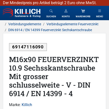
Der Mindestpreis pro Artikel beträgt 2 Euro ohne MwSt.
KILLICH - Verbindungselemente
SUCHEN
KONTO
WARENKORB
MENÜ
Verbindungselemente
Verbindugselemente Feuerverzinkt
DIN 6914 / EN 14399 Feuerverzinkt Sechskantschraube
69147116090
M16x90 FEUERVERZINKT
10.9 Sechsskantschraube
Mit grosser
schlusselweite - V - DIN
6914 / EN 14399 - 4
Marke:
Killich