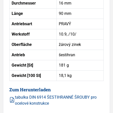
Durchmesser
16 mm
Länge
90 mm
Antriebsart
PRAVÝ
Werkstoff
10.9, /10/
Oberfläche
žárový zinek
Antrieb
šestihran
Gewicht [St]
181 g
Gewicht [100 St]
18,1 kg
Zum Herunterladen
tabulka DIN 6914 ŠESTIHRANNÉ ŠROUBY pro
ocelové konstrukce