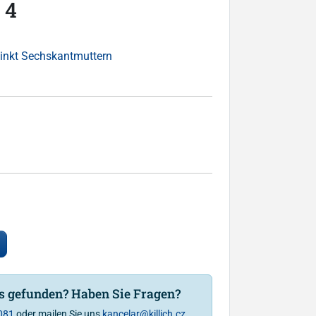
 4
inkt Sechskantmuttern
is gefunden? Haben Sie Fragen?
081
oder mailen Sie uns
kancelar@killich.cz