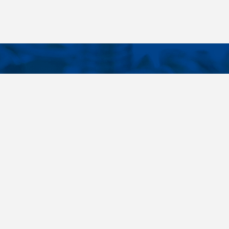
KONTAKTE
E LINKS
Telefon
+420 485 163 014
tellungen
E-Mail
obchod@killich.cz
Anschrift
Americka 215
Liberec 460 10