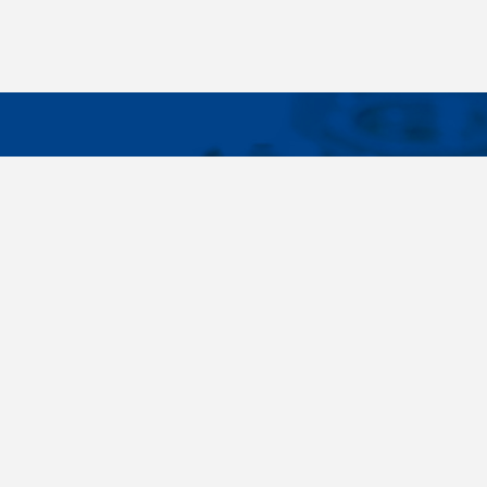
WICHTIG
Breites Sortiment, individuelle
Über uns
Kundenbedürfnisse, Zuverlässigkeit, Qualität,
Cookies-Eins
Service. All diese Sätze sind nicht nur leere
Worte für uns. Seit der Gründung des
Unternehmens im Jahr 1996 haben wir uns
bewusst auf die Lieferung von
Verbindungselementen konzentriert. Im Laufe
der Jahre haben wir unser eigenes Know-how
entwickelt und haben uns zu den größten
Lieferanten in der Tschechischen Republik