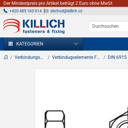
Der Mindestpreis pro Artikel beträgt 2 Euro ohne MwSt.
+420 485 163 014
obchod@killich.cz
KILLICH - Verbindungselemente
KATEGORIEN
Verbindungselemente
Verbindugselemente Feuerverzinkt
DIN 6915 / EN