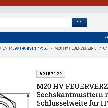
 14399 Feuerverzinkt Sechskantmuttern
M20 HV FEUERVERZINKT /10/ Sechskantmustte
69157120
M20 HV FEUERVERZI
Sechskantmusttern m
Schlusselweite fur H