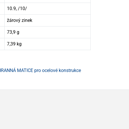
10.9, /10/
žárový zinek
73,9 g
7,39 kg
RANNÁ MATICE pro ocelové konstrukce