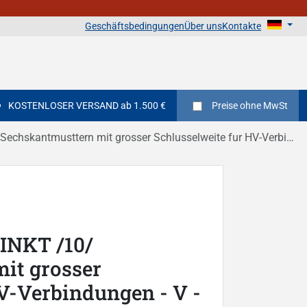
Geschäftsbedingungen
Über uns
Kontakte
KOSTENLOSER VERSAND ab 1.500 €
Preise
ohne MwSt
rn mit grosser Schlusselweite fur HV-Verbindungen - V - DIN 6915 / EN 14399 - 4
NKT /10/
it grosser
V-Verbindungen - V -