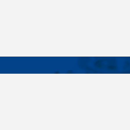
WICHTIG
Breites Sortiment, individuelle
Über uns
Kundenbedürfnisse, Zuverlässigkeit, Qualität,
Cookies-Eins
Service. All diese Sätze sind nicht nur leere
Worte für uns. Seit der Gründung des
Unternehmens im Jahr 1996 haben wir uns