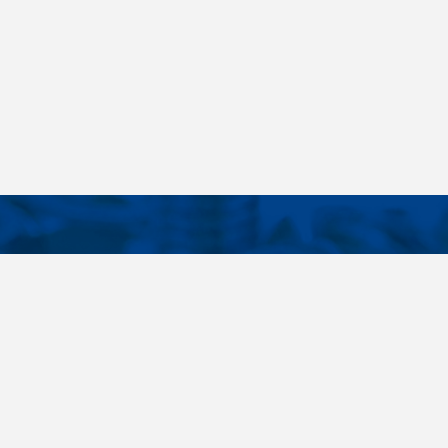
KONTAKTE
E LINKS
Telefon
+420 485 163 014
tellungen
E-Mail
obchod@killich.cz