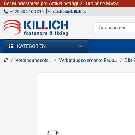
Der Mindestpreis pro Artikel beträgt 2 Euro ohne MwSt.
+420 485 163 014
obchod@killich.cz
KILLICH - Verbindungselemente
KATEGORIEN
Verbindungselemente
Verbindugselemente Feuerverzinkt
DIN 93