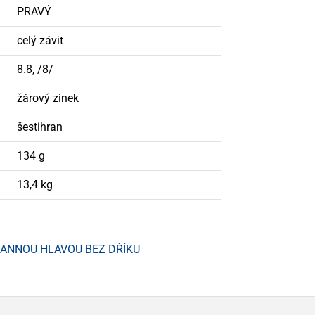
PRAVÝ
celý závit
8.8, /8/
žárový zinek
šestihran
134 g
13,4 kg
HRANNOU HLAVOU BEZ DŘÍKU