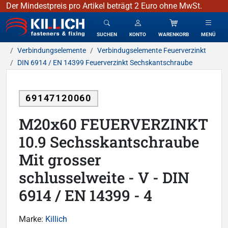
Der Mindestpreis pro Artikel beträgt 2 Euro ohne MwSt.
KILLICH - Verbindungselemente
SUCHEN
KONTO
WARENKORB
MENÜ
Verbindungselemente
Verbindugselemente Feuerverzinkt
DIN 6914 / EN 14399 Feuerverzinkt Sechskantschraube
69147120060
M20x60 FEUERVERZINKT
10.9 Sechsskantschraube
Mit grosser
schlusselweite - V - DIN
6914 / EN 14399 - 4
Marke:
Killich