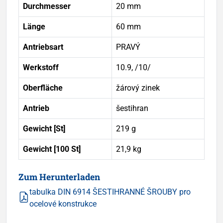
Durchmesser
20 mm
Länge
60 mm
Antriebsart
PRAVÝ
Werkstoff
10.9, /10/
Oberfläche
žárový zinek
Antrieb
šestihran
Gewicht [St]
219 g
Gewicht [100 St]
21,9 kg
Zum Herunterladen
tabulka DIN 6914 ŠESTIHRANNÉ ŠROUBY pro
ocelové konstrukce